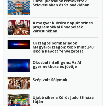
Fiatal judósaink remekeltek
Szlovéniában és Szlovákiában!
A magyar kultúra napját színes
programokkal ünnepelték
városunkban
Országos bombariadók
Magyarországon: több mint 240
iskola kapott fenyegetést
Okosból intelligens: Az AI
gyermekkora és jövője
Szép volt Sólymok!
Újabb siker a Kőrös Judo SE háza
táján