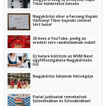
Tibor küldetésre készen
Nagykőrösi siker a Farsang Kupán:
Várkonyi Tibor bajnoki címmel
tért haza!
20 éves a YouTube, pedig az
eredeti terv randioldalnak indult
Új helyre költözik az MVM Next
ügyfélszolgálata Nagykőrösön
(is)
Nagykőrösi Sólymok Hétvégéje
Fiatal judósaink remekeltek
Szlovéniában és Szlovákiában!