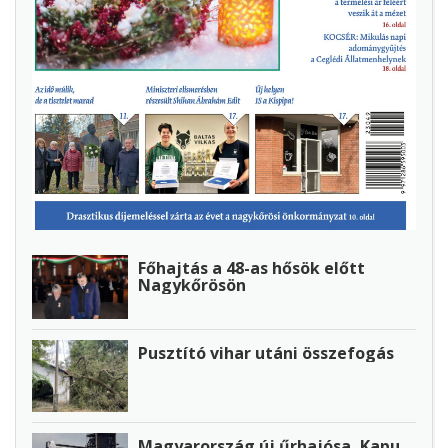
Főhajtás a 48-as hősök előtt
Nagykőrösön
Pusztító vihar utáni összefogás
Magyarország új űrhajósa, Kapu