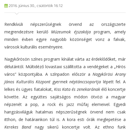
2016. június 30., csütörtök 16:12
Rendkívüli népszerűségnek örvend az országszerte
megrendezésre kerülő
Múzeumok éjszakája
program, amely
minden évben egyre nagyobb közönséget vonz a falvak,
városok kulturális eseményeire.
Nagykőrösön színes program kínálat várta az érdeklődőket, már
délutántól. Múltidéző lovastaxi szállította a vendégeket a „Hírös
város” központjába. A színpadon először a
N
agykőrösi Arany
János Kulturális Központ gyermek néptánccsoportja
lépett fel. A
lelkes és ügyes fiatalokat,
Kiss Kata és zenekarának
élő koncertje
követte. Az együttes sajátságos módon ötvözi a magyar
népzenét a pop, a rock és jazz műfaj elemeivel. Egyedi
hangzásviláguk hatalmas népszerűségnek örvend nem csak
itthon, de határainkon túl is. A kora esti órák meglepetése a
Kerekes Band
nagy sikerű koncertje volt. Az ethno funk