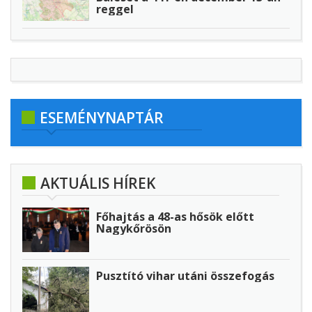
reggel
ESEMÉNYNAPTÁR
AKTUÁLIS HÍREK
Főhajtás a 48-as hősök előtt
Nagykőrösön
Pusztító vihar utáni összefogás