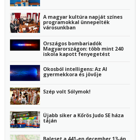
A magyar kultúra napját színes
programokkal ünnepelték
városunkban
Országos bombariadók
Magyarországon: több mint 240
iskola kapott fenyegetést
Okosból intelligens: Az AI
gyermekkora és jövője
Szép volt Sólymok!
Újabb siker a Kőrös Judo SE háza
táján
Baleset a 441-en december 13-án