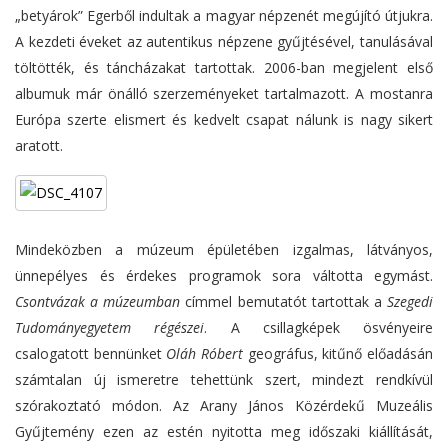
„betyárok” Egerből indultak a magyar népzenét megújító útjukra.
A kezdeti éveket az autentikus népzene gyűjtésével, tanulásával
töltötték, és táncházakat tartottak. 2006-ban megjelent első
albumuk már önálló szerzeményeket tartalmazott. A mostanra
Európa szerte elismert és kedvelt csapat nálunk is nagy sikert
aratott.
Mindeközben a múzeum épületében izgalmas, látványos,
ünnepélyes és érdekes programok sora váltotta egymást.
Csontvázak a múzeumban
címmel bemutatót tartottak a
Szegedi
Tudományegyetem régészei
. A csillagképek ösvényeire
csalogatott bennünket
Oláh Róbert
geográfus, kitűnő előadásán
számtalan új ismeretre tehettünk szert, mindezt rendkívül
szórakoztató módon. Az Arany János Közérdekű Muzeális
Gyűjtemény ezen az estén nyitotta meg időszaki kiállítását,