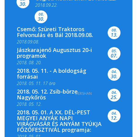
Színes és tartalmas programokkal várja a
30.
2018.09.22.
Csemői Községi Könyvtár és...
08.
30.
Csemő: Szüreti Traktoros
08.
Felvonulás és Bál 2018.09.08.
13.
2018.09.08.
Jászkarajenő Augusztus 20-i
05.
programok
07.
2018. 08. 20.
2018. 05. 11. - A boldogság
04.
forrásai
30.
2018. 05. 11. 17 óra
2018. 05. 12. Zsib-börze
04.
DERSHAN
2018. 05. 11. 19 óra
Nagykőrös
25.
2018. 05. 12.
2018. 05. 01. A XX. DÉL-PEST
04.
MEGYEI ANYÁK NAPI
12.
VIRÁGVÁSÁR ÉS ANYÁM TYÚKJA
FŐZŐFESZTIVÁL programja:
2018, 05. 01.