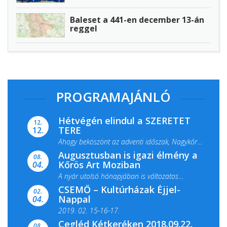
Baleset a 441-en december 13-án
reggel
PROGRAMAJÁNLÓ
Hétvégén elindul a SZERETET
12.
TERE
12.
Ahogy beköszönt az adventi időszak, Nagykőrös
Augusztusban is igazi élmény a
ismét megtelik ünnepi fénnyel és közös...
08.
Kőrös Art Moziban
04.
A nyár utolsó hónapjában is változatos
CSEMŐ – Kultúrházak Éjjel-
filmkínálattal, családi...
02.
Nappal
04.
2019. 02. 15-16-17.
Cegléd Kétkeréken 2018.09.22.
08.