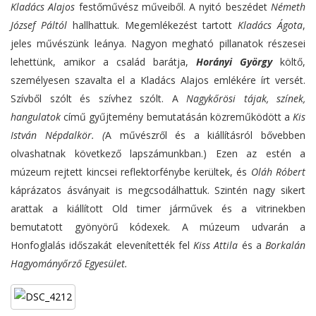
Kladács Alajos
festőművész műveiből. A nyitó beszédet
Németh
József Pált
ó
l
hallhattuk. Megemlékezést tartott
Kladács Ágota
,
jeles művészünk leánya. Nagyon megható pillanatok részesei
lehettünk, amikor a család barátja,
Horányi György
költő,
személyesen szavalta el a Kladács Alajos emlékére írt versét.
Szívből szólt és szívhez szólt. A
Nagykőrösi tájak, színek,
hangulatok
című gyűjtemény bemutatásán közreműködött a
Kis
István Népdalkör. (
A művészről és a kiállításról bővebben
olvashatnak következő lapszámunkban.) Ezen az estén a
múzeum rejtett kincsei reflektorfénybe kerültek, és
Oláh Róbert
káprázatos ásványait is megcsodálhattuk. Szintén nagy sikert
arattak a kiállított Old timer járművek és a vitrinekben
bemutatott gyönyörű kódexek. A múzeum udvarán a
Honfoglalás időszakát elevenítették fel
Kiss Attila
és a
Borkalán
Hagyományőrző Egyesület.