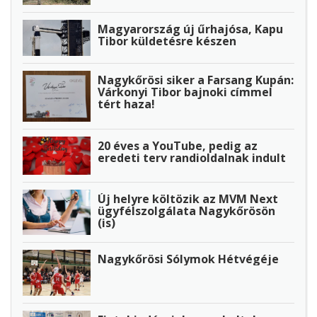
Magyarország új űrhajósa, Kapu
Tibor küldetésre készen
Nagykőrösi siker a Farsang Kupán:
Várkonyi Tibor bajnoki címmel
tért haza!
20 éves a YouTube, pedig az
eredeti terv randioldalnak indult
Új helyre költözik az MVM Next
ügyfélszolgálata Nagykőrösön
(is)
Nagykőrösi Sólymok Hétvégéje