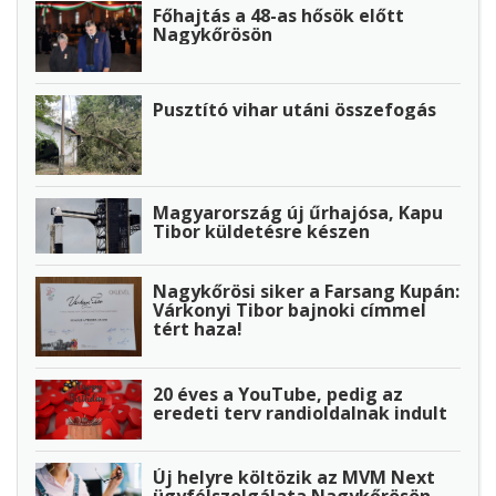
Főhajtás a 48-as hősök előtt
Nagykőrösön
Pusztító vihar utáni összefogás
Magyarország új űrhajósa, Kapu
Tibor küldetésre készen
Nagykőrösi siker a Farsang Kupán:
Várkonyi Tibor bajnoki címmel
tért haza!
20 éves a YouTube, pedig az
eredeti terv randioldalnak indult
Új helyre költözik az MVM Next
ügyfélszolgálata Nagykőrösön