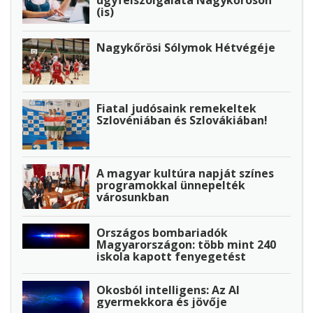
(is)
Nagykőrösi Sólymok Hétvégéje
Fiatal judósaink remekeltek
Szlovéniában és Szlovákiában!
A magyar kultúra napját színes
programokkal ünnepelték
városunkban
Országos bombariadók
Magyarországon: több mint 240
iskola kapott fenyegetést
Okosból intelligens: Az AI
gyermekkora és jövője