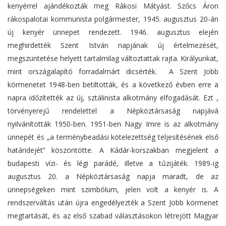
kenyérrel ajándékozták meg Rákosi Mátyást. Szőcs Áron
rákospalotai kommunista polgármester, 1945. augusztus 20-án
új kenyér ünnepet rendezett. 1946. augusztus elején
meghirdették Szent István napjának új értelmezését,
megszüntetése helyett tartalmilag változtattak rajta. Királyunkat,
mint országalapító forradalmárt dicsérték. A Szent Jobb
körmenetet 1948-ben betiltották, és a következő évben erre a
napra időzítették az új, sztálinista alkotmány elfogadását. Ezt ,
törvényerejű rendelettel a Népköztársaság napjává
nyilvánították 1950-ben. 1951-ben Nagy Imre is az alkotmány
ünnepét és „a terménybeadási kötelezettség teljesítésének első
határidejét” köszöntötte. A Kádár-korszakban megjelent a
budapesti vízi- és légi parádé, illetve a tűzijáték. 1989-ig
augusztus 20. a Népköztársaság napja maradt, de az
ünnepségeken mint szimbólum, jelen volt a kenyér is. A
rendszerváltás után újra engedélyezték a Szent Jobb körmenet
megtartását, és az első szabad választásokon létrejött Magyar