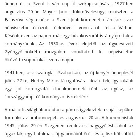
ünnep és a Szent István nap összekapcsolására. 1927-ben
augusztus 20-án Mayer János földművelésügyi miniszter, a
Faluszövetség elnöke a Szent Jobb-körmenet után sok száz
népviseletbe öltözött földművest vonultatott fel a Várban.
Később ezen az napon már egy búzakoszorút is átnyújtottak a
kormányzónak. Az 1930-as évek elejétől az úgynevezett
Gyöngyösbokréta mozgalom vonultatott fel népviseletbe
öltözött csoportokat ezen a napon.
1941-ben, a visszafoglalt Szabadkán, az új kenyér ünneplését
július 27-re, Horthy Miklós látogatására időzítették, így inkább
egy jól koreografál diadalmenetnek tűnt az egész, az
"országgyarapító" kormányzó tiszteletére.
A második világháború után a pártok igyekeztek a saját képükre
formálni az aratóünnepet, és augusztus 20-át. A kommunisták
1945. július 29-én Szegeden rendeztek nagygyűlést, ahol az
újgazdák, egy hatalmas, új gabonából őrölt és új lisztből sütött