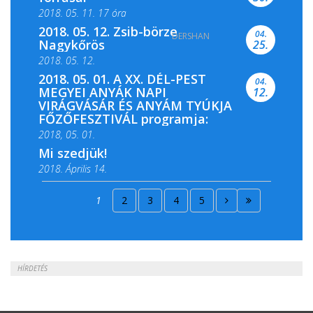
2018. 05. 11. 17 óra
2018. 05. 12. Zsib-börze
04.
DERSHAN
2018. 05. 11. 19 óra
Nagykőrös
25.
2018. 05. 12.
2018. 05. 01. A XX. DÉL-PEST
04.
MEGYEI ANYÁK NAPI
12.
VIRÁGVÁSÁR ÉS ANYÁM TYÚKJA
FŐZŐFESZTIVÁL programja:
2018, 05. 01.
Mi szedjük!
2018. Április 14.
2018. Április 15.
1
2
3
4
5
2018. Április 22.
HÍRDETÉS