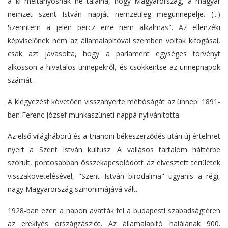
a ki méltányosnak ne találná, hogy Magyarország, a magyar
nemzet szent István napját nemzetileg megünnepelje. (...)
Szerintem a jelen percz erre nem alkalmas". Az ellenzéki
képviselőnek nem az államalapítóval szemben voltak kifogásai,
csak azt javasolta, hogy a parlament egységes törvényt
alkosson a hivatalos ünnepekről, és csökkentse az ünnepnapok
számát.
A kiegyezést követően visszanyerte méltóságát az ünnep: 1891-
ben Ferenc József munkaszüneti nappá nyilvánította.
Az első világháború és a trianoni békeszerződés után új értelmet
nyert a Szent István kultusz. A vallásos tartalom háttérbe
szorult, pontosabban összekapcsolódott az elvesztett területek
visszakövetelésével, "Szent István birodalma" ugyanis a régi,
nagy Magyarország szinonimájává vált.
1928-ban ezen a napon avatták fel a budapesti szabadságtéren
az ereklyés országzászlót. Az államalapító halálának 900.