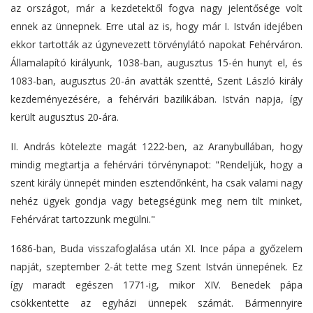
az országot, már a kezdetektől fogva nagy jelentősége volt
ennek az ünnepnek. Erre utal az is, hogy már I. István idejében
ekkor tartották az úgynevezett törvénylátó napokat Fehérváron.
Államalapító királyunk, 1038-ban, augusztus 15-én hunyt el, és
1083-ban, augusztus 20-án avatták szentté, Szent László király
kezdeményezésére, a fehérvári bazilikában. István napja, így
került augusztus 20-ára.
II. András kötelezte magát 1222-ben, az Aranybullában, hogy
mindig megtartja a fehérvári törvénynapot: "Rendeljük, hogy a
szent király ünnepét minden esztendőnként, ha csak valami nagy
nehéz ügyek gondja vagy betegségünk meg nem tilt minket,
Fehérvárat tartozzunk megülni."
1686-ban, Buda visszafoglalása után XI. Ince pápa a győzelem
napját, szeptember 2-át tette meg Szent István ünnepének. Ez
így maradt egészen 1771-ig, mikor XIV. Benedek pápa
csökkentette az egyházi ünnepek számát. Bármennyire