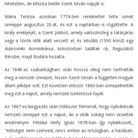
hihetetlen, de kihúzta belőle Szent István napját is.
Mária Terézia azonban 1774-ben rendelettel tette ismét
ünneppé augusztus 20-át, és ezt a naptárban is rögzíttette. A
király ereklyéjét, a Szent Jobbot, amely valószínűleg a tatárjárás
vagy a török idők alatt veszett el, és később (1590 körül) egy
dubrovniki dominikánus kolostorban találtak rá, Raguzából
Bécsbe, majd Budára hozatta.
Az 1848-as szabadságharc után hosszú ideig nem tarthatták
meg a nemzeti ünnepet, hiszen Szent István a független magyar
állam jelképe volt. Ezt követően először 1860-ban ünnepelhették
meg ezt a napot, amely nemzeti tüntetéssé fajult.
Az 1867-es kiegyezés után többször felmerült, hogy nyilvánítsák
nemzeti ünneppé ezt a napot, de a viták sokáig nem vezettek
eredményre. Például Helfy Ignác 1878-ban így nyilatkozott_
"Kétséget nem szenved, nincs ember az országban, a hazában,