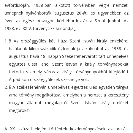
évfordulóján, 1938-ban alkotott törvényben végre nemzeti
ünnepnek nyilvánították augusztus 20-át, és ugyanebben az
éven az egész országon körbehordozták a Szent Jobbot. Az
1938. évi XXIV. törvénycikk kimondja_
§ Az országgyűlés két Háza Szent István király emlékére,
halálának kilencszázadik évfordulója alkalmából az 1938. év
augusztus hava 18. napján Székesfehérvárott tart ünnepélyes
együttes ülést, ahol Szent István a királyi törvénynapokat
tartotta s amely város a királyi törvénynapokból kifejlődött
Árpád-kori országgyűlések székhelye volt.
§ A székesfehérvári ünnepélyes együttes ülés egyetlen tárgya
ama törvény megalkotása, amelyben a nemzet a keresztény
magyar államot megalapító Szent István király emlékét
megörökíti.
A XX. század elején történtek kezdeményezések az aratási