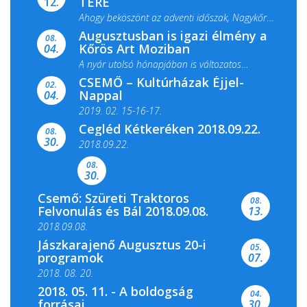
TERE
12.
Ahogy beköszönt az adventi időszak, Nagykőrös
Augusztusban is igazi élmény a
ismét megtelik ünnepi fénnyel és közös...
08.
Kőrös Art Moziban
04.
A nyár utolsó hónapjában is változatos
CSEMŐ – Kultúrházak Éjjel-
filmkínálattal, családi...
02.
Nappal
04.
2019. 02. 15-16-17.
Cegléd Kétkeréken 2018.09.22.
08.
Színes és tartalmas programokkal várja a
30.
2018.09.22.
Csemői Községi Könyvtár és...
08.
30.
Csemő: Szüreti Traktoros
08.
Felvonulás és Bál 2018.09.08.
13.
2018.09.08.
Jászkarajenő Augusztus 20-i
05.
programok
07.
2018. 08. 20.
2018. 05. 11. - A boldogság
04.
forrásai
30.