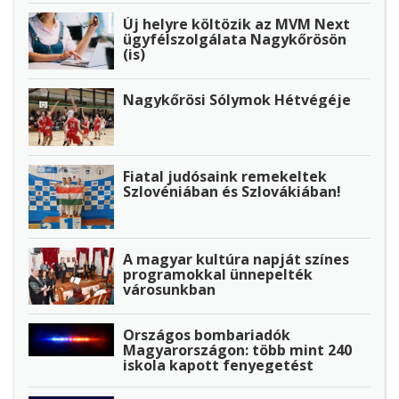
Új helyre költözik az MVM Next
ügyfélszolgálata Nagykőrösön
(is)
Nagykőrösi Sólymok Hétvégéje
Fiatal judósaink remekeltek
Szlovéniában és Szlovákiában!
A magyar kultúra napját színes
programokkal ünnepelték
városunkban
Országos bombariadók
Magyarországon: több mint 240
iskola kapott fenyegetést