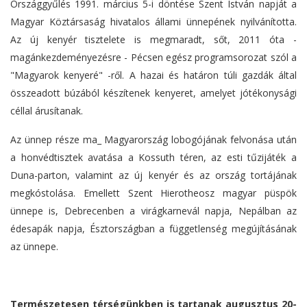
Országgyűlés 1991. március 5-i döntése Szent István napját a
Magyar Köztársaság hivatalos állami ünnepének nyilvánította.
Az új kenyér tisztelete is megmaradt, sőt, 2011 óta -
magánkezdeményezésre - Pécsen egész programsorozat szól a
"Magyarok kenyeré" -ről. A hazai és határon túli gazdák által
összeadott búzából készítenek kenyeret, amelyet jótékonysági
céllal árusítanak.
Az ünnep része ma_ Magyarország lobogójának felvonása után
a honvédtisztek avatása a Kossuth téren, az esti tűzijáték a
Duna-parton, valamint az új kenyér és az ország tortájának
megkóstolása. Emellett Szent Hierotheosz magyar püspök
ünnepe is, Debrecenben a virágkarnevál napja, Nepálban az
édesapák napja, Észtországban a függetlenség megújításának
az ünnepe.
Természetesen térségünkben is tartanak augusztus 20-