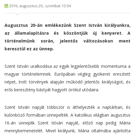
2016. augusztus 20., szombat 13:04
Augusztus 20-án emlékezünk Szent István királyunkra,
az államalapításra és köszöntjük új kenyeret. A
történelmünk során, jelentős változásokon ment
keresztül ez az ünnep.
Szent István uralkodása az egyik legjelentősebb momentuma a
magyar történelemnek. Európában végleg gyökeret eresztett
népet, írott törvények alapján működő jelentős királyságot, és
erős keresztény bástyát hagyott örökül utódaira.
Szent István napját többször is áthelyezték a naptárban, és
különböző formában ünnepelték. A katolikus világban augusztus
16-án ünneplik Szent István napját, előző nap pedig Mária
mennybemenetelét. Mivel királyunk, Mária oltalmába ajánlotta