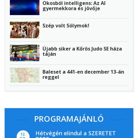
Okosból intelligens: Az AI
gyermekkora és jövője
Szép volt Sólymok!
Újabb siker a Kőrös Judo SE háza
táján
Baleset a 441-en december 13-án
reggel
PROGRAMAJÁNLÓ
Hétvégén elindul a SZERETET
12.