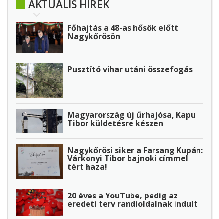
AKTUÁLIS HÍREK
Főhajtás a 48-as hősök előtt
Nagykőrösön
Pusztító vihar utáni összefogás
Magyarország új űrhajósa, Kapu
Tibor küldetésre készen
Nagykőrösi siker a Farsang Kupán:
Várkonyi Tibor bajnoki címmel
tért haza!
20 éves a YouTube, pedig az
eredeti terv randioldalnak indult