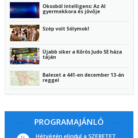
Okosból intelligens: Az AI
gyermekkora és jövője
Szép volt Sólymok!
Újabb siker a Kőrös Judo SE háza
táján
Baleset a 441-en december 13-án
reggel
PROGRAMAJÁNLÓ
Hétvégén elindul a SZERETET
12.