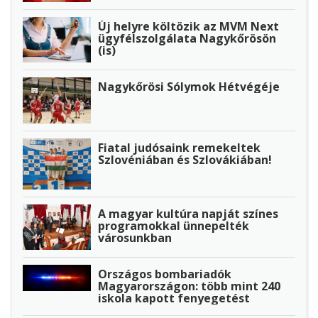
Új helyre költözik az MVM Next
ügyfélszolgálata Nagykőrösön
(is)
Nagykőrösi Sólymok Hétvégéje
Fiatal judósaink remekeltek
Szlovéniában és Szlovákiában!
A magyar kultúra napját színes
programokkal ünnepelték
városunkban
Országos bombariadók
Magyarországon: több mint 240
iskola kapott fenyegetést