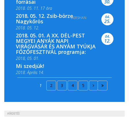
forrásai
30.
2018. 05. 11. 17 óra
2018. 05. 12. Zsib-börze
04.
DERSHAN
2018. 05. 11. 19 óra
Nagykőrös
25.
2018. 05. 12.
2018. 05. 01. A XX. DÉL-PEST
04.
MEGYEI ANYÁK NAPI
12.
VIRÁGVÁSÁR ÉS ANYÁM TYÚKJA
FŐZŐFESZTIVÁL programja:
2018, 05. 01.
Mi szedjük!
2018. Április 14.
2018. Április 15.
1
2
3
4
5
2018. Április 22.
HÍRDETÉS