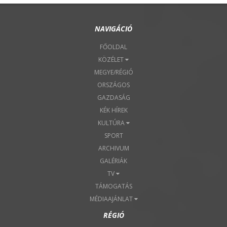
NAVIGÁCIÓ
FŐOLDAL
KÖZÉLET
MEGYE/RÉGIÓ
ORSZÁGOS
GAZDASÁG
KÉK HÍREK
KULTÚRA
SPORT
ARCHIVUM
GALÉRIÁK
TV
TÁMOGATÁS
MÉDIAAJÁNLAT
RÉGIÓ