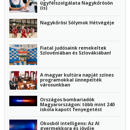
ügyfélszolgálata Nagykőrösön
(is)
Nagykőrösi Sólymok Hétvégéje
Fiatal judósaink remekeltek
Szlovéniában és Szlovákiában!
A magyar kultúra napját színes
programokkal ünnepelték
városunkban
Országos bombariadók
Magyarországon: több mint 240
iskola kapott fenyegetést
Okosból intelligens: Az AI
gyermekkora és jövője