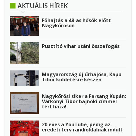
AKTUÁLIS HÍREK
Főhajtás a 48-as hősök előtt
Nagykőrösön
Pusztító vihar utáni összefogás
Magyarország új űrhajósa, Kapu
Tibor küldetésre készen
Nagykőrösi siker a Farsang Kupán:
Várkonyi Tibor bajnoki címmel
tért haza!
20 éves a YouTube, pedig az
eredeti terv randioldalnak indult