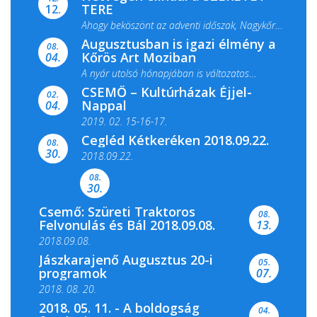
TERE
12.
Ahogy beköszönt az adventi időszak, Nagykőrös
Augusztusban is igazi élmény a
ismét megtelik ünnepi fénnyel és közös...
08.
Kőrös Art Moziban
04.
A nyár utolsó hónapjában is változatos
CSEMŐ – Kultúrházak Éjjel-
filmkínálattal, családi...
02.
Nappal
04.
2019. 02. 15-16-17.
Cegléd Kétkeréken 2018.09.22.
08.
Színes és tartalmas programokkal várja a
30.
2018.09.22.
Csemői Községi Könyvtár és...
08.
30.
Csemő: Szüreti Traktoros
08.
Felvonulás és Bál 2018.09.08.
13.
2018.09.08.
Jászkarajenő Augusztus 20-i
05.
programok
07.
2018. 08. 20.
2018. 05. 11. - A boldogság
04.