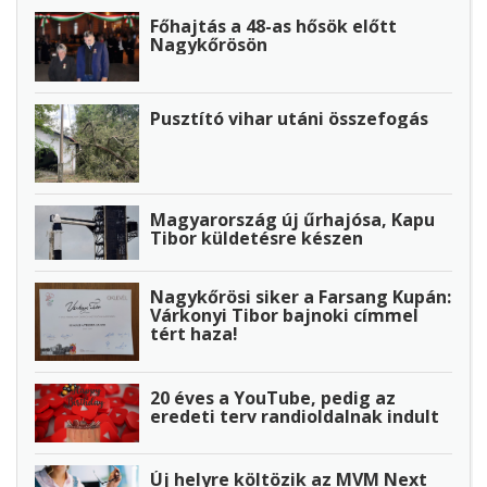
Főhajtás a 48-as hősök előtt
Nagykőrösön
Pusztító vihar utáni összefogás
Magyarország új űrhajósa, Kapu
Tibor küldetésre készen
Nagykőrösi siker a Farsang Kupán:
Várkonyi Tibor bajnoki címmel
tért haza!
20 éves a YouTube, pedig az
eredeti terv randioldalnak indult
Új helyre költözik az MVM Next